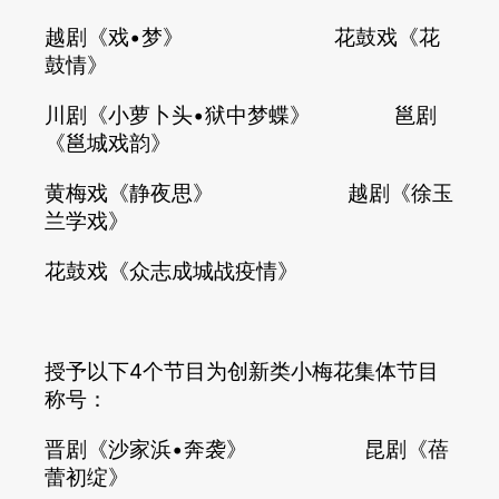
越剧《戏•梦》 花鼓戏《花
鼓情》
川剧《小萝卜头•狱中梦蝶》 邕剧
《邕城戏韵》
黄梅戏《静夜思》 越剧《徐玉
兰学戏》
花鼓戏《众志成城战疫情》
授予以下4个节目为创新类小梅花集体节目
称号：
晋剧《沙家浜•奔袭》 昆剧《蓓
蕾初绽》