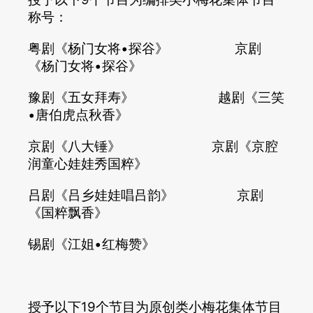
称号：
粤剧《杨门女将•探谷》 京剧
《杨门女将•探谷》
豫剧《五女拜寿》 越剧《三笑
•唐伯虎点秋香》
京剧《八大锤》 京剧《京腔
润童心娃娃秀国粹》
吕剧《吕乡娃娃唱吕韵》 京剧
《国粹飘香》
锡剧《江姐•红梅赞》
授予以下19个节目为原创类小梅花集体节目