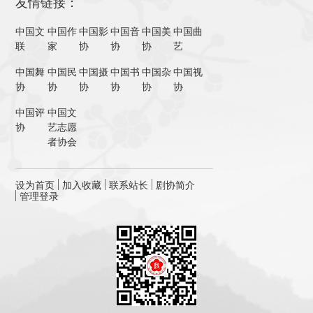
友情链接：
中国文
中国作
中国影
中国音
中国美
中国曲
联
家
协
协
协
艺
中国舞
中国民
中国摄
中国书
中国杂
中国视
协
协
协
协
协
协
中国评
中国文
协
艺志愿
者协会
设为首页
加入收藏
联系站长
剧协简介
管理登录