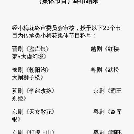
（集体节目）终审结果
对外交流
刊物出版
经小梅花终审委员会审核，授予以下23个节
目为传承类小梅花集体节目称号：
戏剧视频
晋剧《盗库银》 越剧《红楼
大事记
梦•太虚幻境》
豫剧《朝阳沟》 粤剧《武松
大闹狮子楼》
芗剧《李怨改嫁》 京剧《霸王
别姬》
京剧《天女散花》 粤剧《盗库
银》
京剧《打虎上山》 粤剧《哪吒