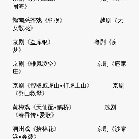
闹海》
赣南采茶戏《钓拐》 越剧《天
女散花》
京剧《盗库银》 粤剧《痴
梦》
京剧《雏凤凌空》 京剧《扈家
庄》
京剧《智取威虎山•打虎上山》 京剧
《劈山救母》
黄梅戏《天仙配•鹊桥》 越剧
《春香传•爱歌》
泗州戏《拾棉花》 京剧《沙家
浜•奔袭》